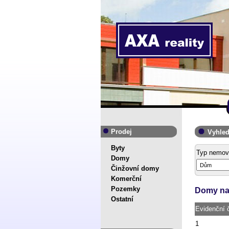
Prodej
Vyhled
Byty
Typ nemovi
Domy
Činžovní domy
Komerční
Pozemky
Domy na
Ostatní
Evidenční č
1